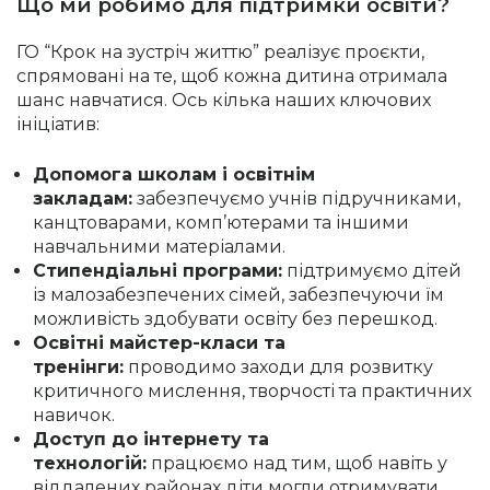
Що ми робимо для підтримки освіти?
ГО “Крок на зустріч життю” реалізує проєкти,
спрямовані на те, щоб кожна дитина отримала
шанс навчатися. Ось кілька наших ключових
ініціатив:
Допомога школам і освітнім
закладам:
забезпечуємо учнів підручниками,
канцтоварами, комп’ютерами та іншими
навчальними матеріалами.
Стипендіальні програми:
підтримуємо дітей
із малозабезпечених сімей, забезпечуючи їм
можливість здобувати освіту без перешкод.
Освітні майстер-класи та
тренінги:
проводимо заходи для розвитку
критичного мислення, творчості та практичних
навичок.
Доступ до інтернету та
технологій:
працюємо над тим, щоб навіть у
віддалених районах діти могли отримувати