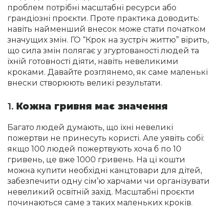
проблем потрібні масштабні ресурси або
грандіозні проєкти. Проте практика доводить:
навіть найменший внесок може стати початком
значущих змін. ГО “Крок на зустріч життю” вірить,
що сила змін полягає у згуртованості людей та
їхній готовності діяти, навіть невеликими
кроками. Давайте розглянемо, як саме маленькі
внески створюють великі результати.
1.
Кожна гривня має значення
Багато людей думають, що їхні невеликі
пожертви не принесуть користі. Але уявіть собі:
якщо 100 людей пожертвують хоча б по 10
гривень, це вже 1000 гривень. На ці кошти
можна купити необхідні канцтовари для дітей,
забезпечити одну сім’ю харчами чи організувати
невеликий освітній захід. Масштабні проєкти
починаються саме з таких маленьких кроків.