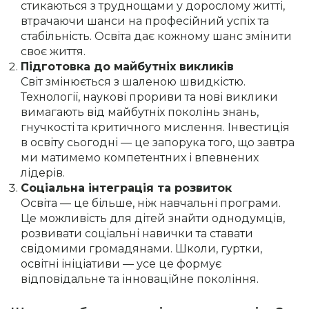
стикаються з труднощами у дорослому житті,
втрачаючи шанси на професійний успіх та
стабільність. Освіта дає кожному шанс змінити
своє життя.
Підготовка до майбутніх викликів
Світ змінюється з шаленою швидкістю.
Технології, наукові прориви та нові виклики
вимагають від майбутніх поколінь знань,
гнучкості та критичного мислення. Інвестиція
в освіту сьогодні — це запорука того, що завтра
ми матимемо компетентних і впевнених
лідерів.
Соціальна інтеграція та розвиток
Освіта — це більше, ніж навчальні програми.
Це можливість для дітей знайти однодумців,
розвивати соціальні навички та ставати
свідомими громадянами. Школи, гуртки,
освітні ініціативи — усе це формує
відповідальне та інноваційне покоління.