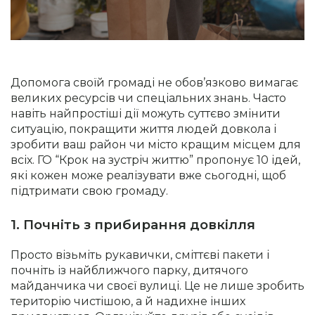
Допомога своїй громаді не обов’язково вимагає
великих ресурсів чи спеціальних знань. Часто
навіть найпростіші дії можуть суттєво змінити
ситуацію, покращити життя людей довкола і
зробити ваш район чи місто кращим місцем для
всіх. ГО “Крок на зустріч життю” пропонує 10 ідей,
які кожен може реалізувати вже сьогодні, щоб
підтримати свою громаду.
1. Почніть з прибирання довкілля
Просто візьміть рукавички, сміттєві пакети і
почніть із найближчого парку, дитячого
майданчика чи своєї вулиці. Це не лише зробить
територію чистішою, а й надихне інших