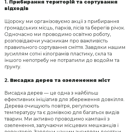
1.
Прибирання територій та сортування
відходів
Щороку ми організовуємо акції з прибирання
громадських місць, парків, лісів та берегів річок.
Одночасно ми проводимо освітню роботу,
розповідаючи учасникам про важливість
правильного сортування сміття. Завдяки нашим
зусиллям сотні кілограмів пластику, скла та
іншого непотребу не потрапили до водойм та
ґрунту.
2.
Висадка дерев та озеленення міст
Висадка дерев — це одна з найбільш
ефективних ініціатив для збереження довкілля.
Дерева очищують повітря, регулюють
температуру та є домівкою для багатьох видів
тварин. Ми активно проводимо кампанії з
озеленення, залучаючи місцевих мешканців і
волонтерів. Завдяки нашим зусиллям десятки